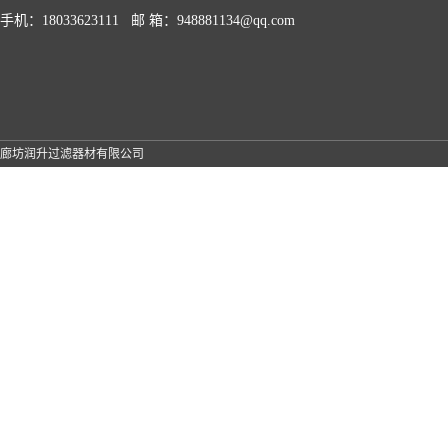
手机：18033623111 邮 箱：
948881134@qq.com
廊坊润升过滤器材有限公司