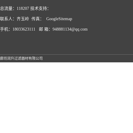
总流量：118207 技术支持：
联系人：齐玉岭 传真：
GoogleSitemap
手机：18033623111 邮 箱：
948881134@qq.com
廊坊润升过滤器材有限公司