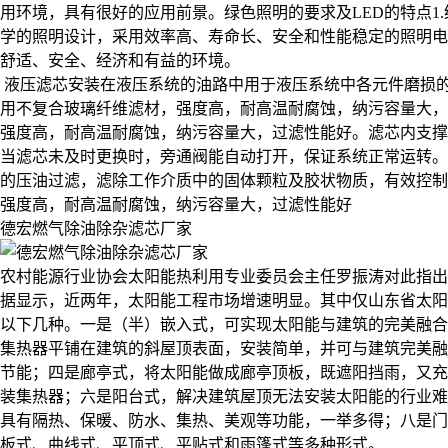
用环境，具有很好的应用前景。绿色照明的要求及LED的特点1
学的照明设计，采用效率高、寿命长、安全和性能稳定的照明电
舒适、安全、经济和有益的环境。
液压滤芯安装在液压系统的油路中用于液压系统中各元件磨损
用不复合玻璃纤维滤材，强度高，耐高温耐腐蚀，纳污容量大，
强度高，耐高温耐腐蚀，纳污容量大，过滤性能好。滤芯内支撑
当滤芯未及时更换时，旁通阀能自动打开，保证系统正常运转。
的压油过滤，滤除工作介质中的固体颗粒及胶状物质，有效控制
强度高，耐高温耐腐蚀，纳污容量大，过滤性能好
德宏燃气除油除杂滤芯厂家
农村能源行业协会太阳能热利用专业委员会主任罗振涛对此指出
据显示，近两年，太阳能工程市场增速明显。其中仅山东省太阳
以下几种。一是（半）嵌入式，可实现太阳能与建筑的完美融合
集热器平铺在建筑的斜屋顶表面，安装简单，并可与建筑完美融
节能；四是廊亭式，将太阳能做成廊亭顶板，既遮阳挡雨，又充
装集热器；六是阳台式，解决建筑屋顶无法安装太阳能的行业难
具有隔热、保暖、防水、集热、美观等功能，一举多得；八是门
板式、曲线式、平顶式、平贴式和雨篷式等多种形式。