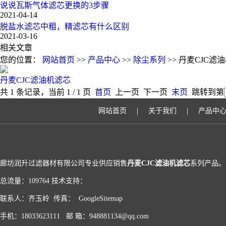
说说瓦斯气体滤芯更换的3步骤
2021-04-14
脱盐水滤芯中粗，精滤芯有什么区别
2021-03-16
相关文章
您的位置：
网站首页
>>
产品中心
>>
除尘系列
>> 丹麦CJC滤
丹麦CJC滤油机滤芯
共 1 条记录，当前 1 / 1 页
首页
上一页 下一页
末页
跳转到第
|
|
网站首页
关于我们
产品中
廊坊润升过滤器材有限公司专业供应销售
丹麦CJC滤油机滤芯
系列产品。
总流量：109764 技术支持：
联系人：齐玉岭 传真：
GoogleSitemap
手机：18033623111 邮 箱：
948881134@qq.com